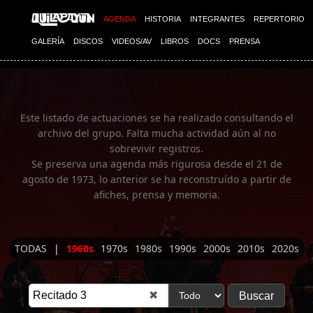
Imagen 01
AGENDA
HISTORIA
INTEGRANTES
REPERTORIO
GALERÍA
DISCOS
VIDEOS/AV
LIBROS
DOCS
PRENSA
Este listado de actuaciones se ha realizado consultando el
archivo del grupo. Falta mucha actividad aún al no
sobrevivir registros.
Se preserva una agenda más rigurosa desde el 21 de
agosto de 1973, lo anterior se ha reconstruído a partir de
afiches, prensa y memoria.
TODAS
|
1960s
1970s
1980s
1990s
2000s
2010s
2020s
✖