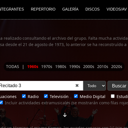
NTEGRANTES
REPERTORIO
GALERÍA
DISCOS
VIDEOS/AV
ha realizado consultando el archivo del grupo. Falta mucha actividad
 desde el 21 de agosto de 1973, lo anterior se ha reconstruído a 
TODAS
|
1960s
1970s
1980s
1990s
2000s
2010s
2020s
✖
uaciones
Radio
Televisión
Medio Digital
Estudi
Incluir actividades extramusicales (se mostrarán como filas roja
 de un término al mismo tiempo, los puedes separar con ";" (sin es