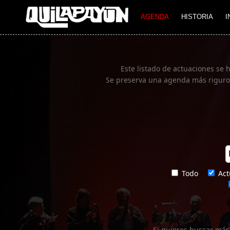
Imagen 01
AGENDA
HISTORIA
I
Este listado de actuaciones se 
Se preserva una agenda más rigurosa
Todo
Act
Si quieres buscar más