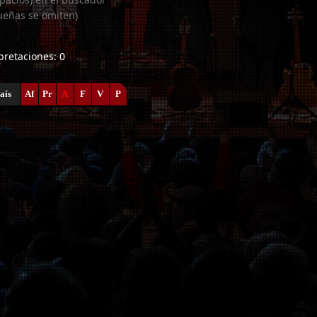
ueñas se omiten)
rpretaciones: 0
aís
Af
Pr
A
F
V
P