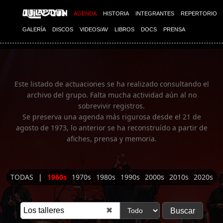
Imagen 01
AGENDA
HISTORIA
INTEGRANTES
REPERTORIO
GALERÍA
DISCOS
VIDEOS/AV
LIBROS
DOCS
PRENSA
Este listado de actuaciones se ha realizado consultando el
archivo del grupo. Falta mucha actividad aún al no
sobrevivir registros.
Se preserva una agenda más rigurosa desde el 21 de
agosto de 1973, lo anterior se ha reconstruído a partir de
afiches, prensa y memoria.
TODAS
|
1960s
1970s
1980s
1990s
2000s
2010s
2020s
✖