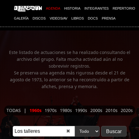
Imagen 01
AGENDA
HISTORIA
INTEGRANTES
REPERTORIO
GALERÍA
DISCOS
VIDEOS/AV
LIBROS
DOCS
PRENSA
Este listado de actuaciones se ha realizado consultando el
archivo del grupo. Falta mucha actividad aún al no
sobrevivir registros.
Se preserva una agenda más rigurosa desde el 21 de
agosto de 1973, lo anterior se ha reconstruído a partir de
afiches, prensa y memoria.
TODAS
|
1960s
1970s
1980s
1990s
2000s
2010s
2020s
✖