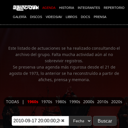
Imagen 01
AGENDA
HISTORIA
INTEGRANTES
REPERTORIO
GALERÍA
DISCOS
VIDEOS/AV
LIBROS
DOCS
PRENSA
Este listado de actuaciones se ha realizado consultando el
archivo del grupo. Falta mucha actividad aún al no
sobrevivir registros.
Se preserva una agenda más rigurosa desde el 21 de
agosto de 1973, lo anterior se ha reconstruído a partir de
afiches, prensa y memoria.
TODAS
|
1960s
1970s
1980s
1990s
2000s
2010s
2020s
✖