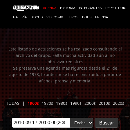
Imagen 01
AGENDA
HISTORIA
INTEGRANTES
REPERTORIO
GALERÍA
DISCOS
VIDEOS/AV
LIBROS
DOCS
PRENSA
Este listado de actuaciones se ha realizado consultando el
archivo del grupo. Falta mucha actividad aún al no
sobrevivir registros.
Se preserva una agenda más rigurosa desde el 21 de
agosto de 1973, lo anterior se ha reconstruído a partir de
afiches, prensa y memoria.
TODAS
|
1960s
1970s
1980s
1990s
2000s
2010s
2020s
✖