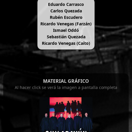
Eduardo Carrasco
Carlos Quezada
Rubén Escudero
Ricardo Venegas (Farzán)
Ismael Oddó
Sebastián Quezada
Ricardo Venegas (Caíto)
MATERIAL GRÁFICO
Al hacer click se verá la imagen a pantalla completa