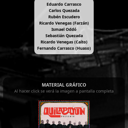
Eduardo Carrasco
Carlos Quezada
Rubén Escudero
Ricardo Venegas (Farzán)
Ismael Oddó
Sebastián Quezada
Ricardo Venegas (Caíto)
Fernando Carrasco (Huaso)
MATERIAL GRÁFICO
Al hacer click se verá la imagen a pantalla completa