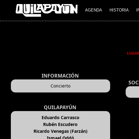
AGENDA
HISTORIA
I
LUGA
INFORMACIÓN
SOC
Concierto
QUILAPAYÚN
Eduardo Carrasco
Rubén Escudero
Ricardo Venegas (Farzán)
Ismael Oddó