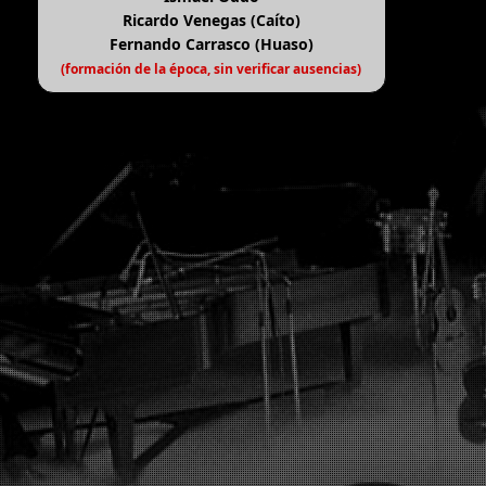
Ricardo Venegas (Caíto)
Fernando Carrasco (Huaso)
(formación de la época, sin verificar ausencias)