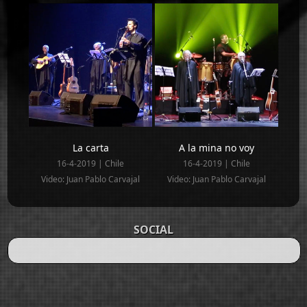
La carta
A la mina no voy
16-4-2019 | Chile
16-4-2019 | Chile
Video: Juan Pablo Carvajal
Video: Juan Pablo Carvajal
SOCIAL