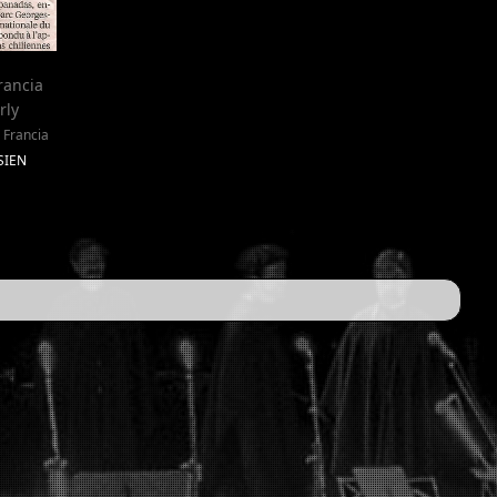
rancia
rly
 Francia
ISIEN