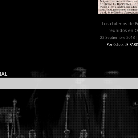
Los chilenos de F
reunidos en O
22 Septiembre 2013 |
Periódico: LE PAR
IAL