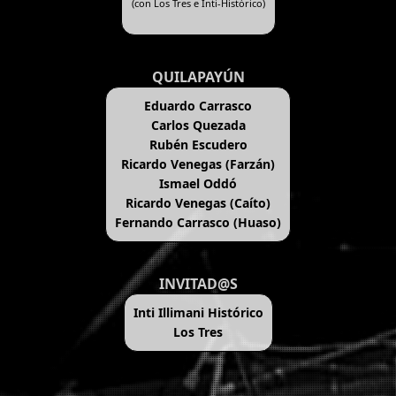
(con Los Tres e Inti-Histórico)
QUILAPAYÚN
Eduardo Carrasco
Carlos Quezada
Rubén Escudero
Ricardo Venegas (Farzán)
Ismael Oddó
Ricardo Venegas (Caíto)
Fernando Carrasco (Huaso)
INVITAD@S
Inti Illimani Histórico
Los Tres