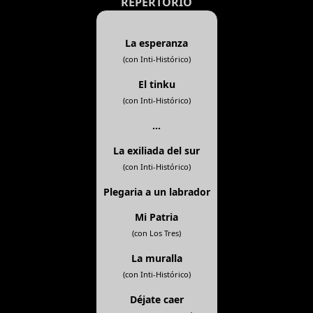
REPERTORIO
La esperanza
(con Inti-Histórico)
El tinku
(con Inti-Histórico)
...
La exiliada del sur
(con Inti-Histórico)
Plegaria a un labrador
Mi Patria
(con Los Tres)
La muralla
(con Inti-Histórico)
Déjate caer