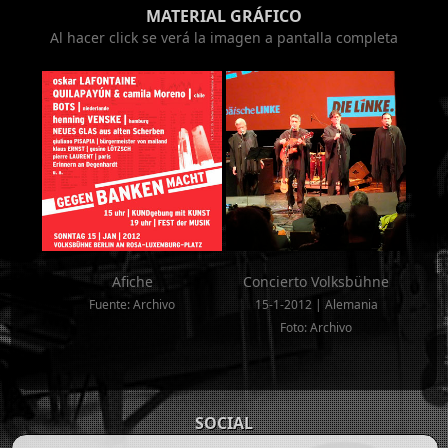
MATERIAL GRÁFICO
Al hacer click se verá la imagen a pantalla completa
Afiche
Concierto Volksbühne
Fuente: Archivo
15-1-2012 | Alemania
Foto: Archivo
SOCIAL