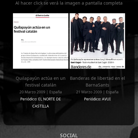
Al hacer click se verá la imagen a pantalla completa
Quilapayún actúa en un
Banderas de libertad en el
festival catalán
BarnaSants
20 Marzo 2009 | España
21 Marzo 2009 | España
Periódico: EL NORTE DE
Periódico: AVUI
CASTILLA
SOCIAL