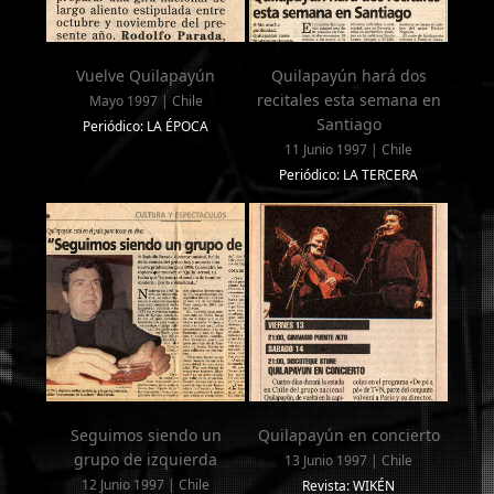
Vuelve Quilapayún
Quilapayún hará dos
recitales esta semana en
Mayo 1997 | Chile
Santiago
Periódico: LA ÉPOCA
11 Junio 1997 | Chile
Periódico: LA TERCERA
Seguimos siendo un
Quilapayún en concierto
grupo de izquierda
13 Junio 1997 | Chile
12 Junio 1997 | Chile
Revista: WIKÉN