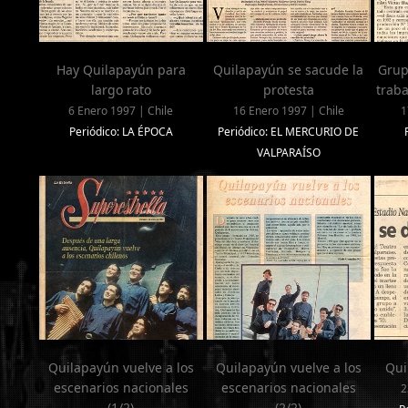
Hay Quilapayún para
Quilapayún se sacude la
Grup
largo rato
protesta
trab
6 Enero 1997 | Chile
16 Enero 1997 | Chile
1
Periódico: LA ÉPOCA
Periódico: EL MERCURIO DE
VALPARAÍSO
Quilapayún vuelve a los
Quilapayún vuelve a los
Qui
escenarios nacionales
escenarios nacionales
2
(1/2)
(2/2)