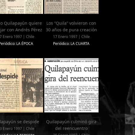
o Quilapayún quiere
Los “Quila” volvieron con
ajar con Andrés Pérez
30 años de pura creación
7 Enero 1997 | Chile
17 Enero 1997 | Chile
Periódico: LA ÉPOCA
Periódico: LA CUARTA
lapayún se despide
Quilapayún culminó gira
del reencuentro
3 Enero 1997 | Chile