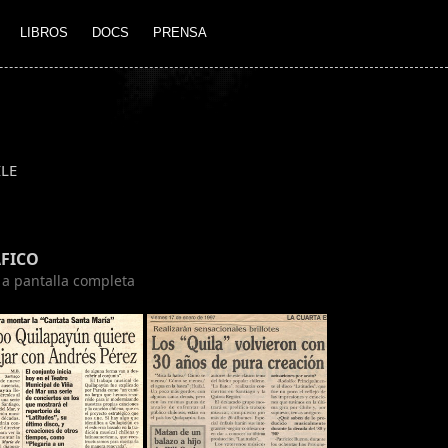
LIBROS
DOCS
PRENSA
ILE
FICO
n a pantalla completa