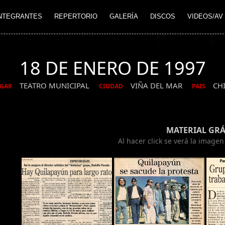
NTEGRANTES
REPERTORIO
GALERÍA
DISCOS
VIDEOS/AV
18 DE ENERO DE 1997
TEATRO MUNICIPAL
VIÑA DEL MAR
CH
GAR
CIUDAD
PAIS
MATERIAL GRÁ
Al hacer click se verá la image