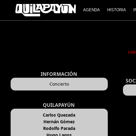
AGENDA
HISTORIA
I
LUG
INFORMACIÓN
SOC
Concierto
QUILAPAYÚN
Carlos Quezada
Hernán Gómez
Rodolfo Parada
Hugo Lagos