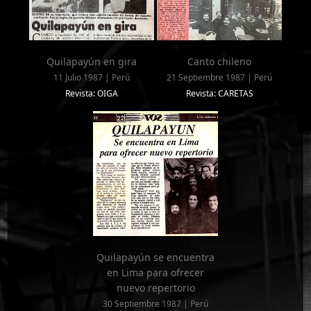
Quilapayún en gira
Canto chileno
11 Julio 1987 | Perú
21 Septiembre 1987 | Perú
Revista: OIGA
Revista: CARETAS
Quilapayún se encuentra
en Lima para ofrecer
nuevo repertorio
30 Septiembre 1987 | Perú