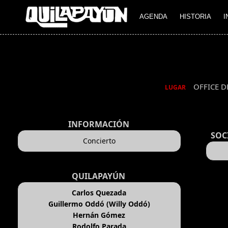
AGENDA
HISTORIA
I
OFFICE D
LUGAR
INFORMACIÓN
SOC
Concierto
QUILAPAYÚN
Carlos Quezada
Guillermo Oddó (Willy Oddó)
Hernán Gómez
Rodolfo Parada