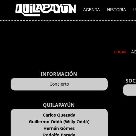
AGENDA
HISTORIA
I
A
LUGAR
INFORMACIÓN
SOC
Concierto
QUILAPAYÚN
Carlos Quezada
Guillermo Oddó (Willy Oddó)
Hernán Gómez
Rodolfo Parada