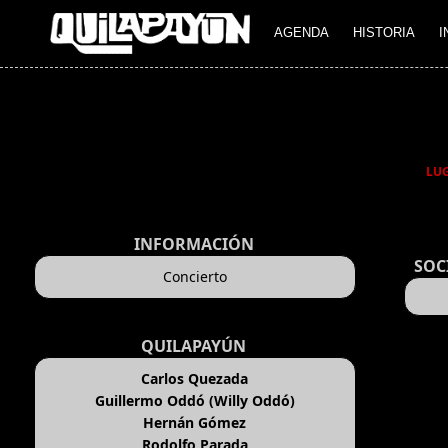
AGENDA
HISTORIA
I
LU
INFORMACIÓN
SOC
Concierto
QUILAPAYÚN
Carlos Quezada
Guillermo Oddó (Willy Oddó)
Hernán Gómez
Rodolfo Parada