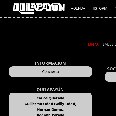
AGENDA
HISTORIA
I
SALLE 
LUGAR
INFORMACIÓN
SOC
Concierto
QUILAPAYÚN
Carlos Quezada
Guillermo Oddó (Willy Oddó)
Hernán Gómez
Rodolfo Parada