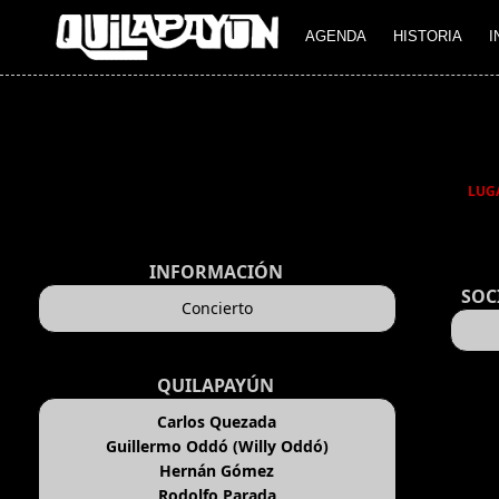
AGENDA
HISTORIA
I
LUG
INFORMACIÓN
SOC
Concierto
QUILAPAYÚN
Carlos Quezada
Guillermo Oddó (Willy Oddó)
Hernán Gómez
Rodolfo Parada