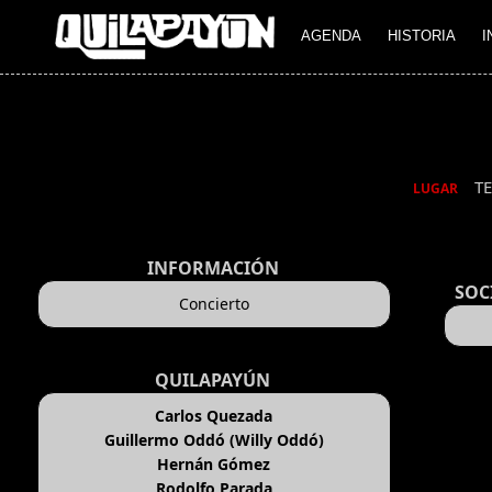
AGENDA
HISTORIA
I
T
LUGAR
INFORMACIÓN
SOC
Concierto
QUILAPAYÚN
Carlos Quezada
Guillermo Oddó (Willy Oddó)
Hernán Gómez
Rodolfo Parada