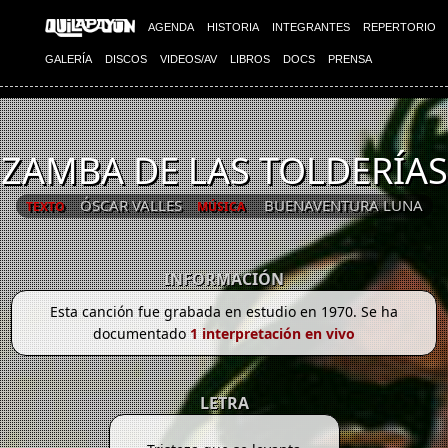
AGENDA
HISTORIA
INTEGRANTES
REPERTORIO
GALERÍA
DISCOS
VIDEOS/AV
LIBROS
DOCS
PRENSA
ZAMBA DE LAS TOLDERÍAS
ÓSCAR VALLES
BUENAVENTURA LUNA
TEXTO
MÚSICA
INFORMACIÓN
Esta canción fue grabada en estudio en 1970. Se ha
documentado
1 interpretación en vivo
LETRA