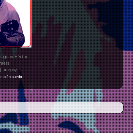
io (con Héctor
aes)
| Uruguay
ambién puedo