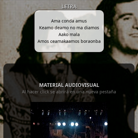
LETRA
Ama conda amus
Keamo deamo no ma diamos
Aako mala
Amos ceamakaamos boraonba
MATERIAL AUDIOVISUAL
Al hacer click se abrirá en una nueva pestaña