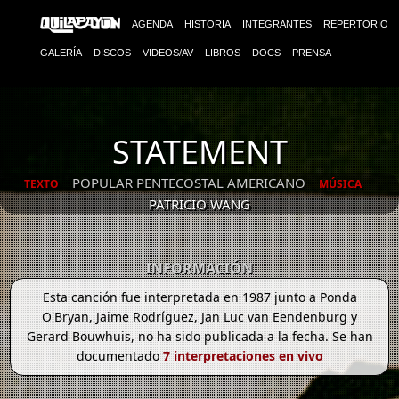
AGENDA
HISTORIA
INTEGRANTES
REPERTORIO
GALERÍA
DISCOS
VIDEOS/AV
LIBROS
DOCS
PRENSA
STATEMENT
POPULAR PENTECOSTAL AMERICANO
TEXTO
MÚSICA
PATRICIO WANG
INFORMACIÓN
Esta canción fue interpretada en 1987 junto a Ponda
O'Bryan, Jaime Rodríguez, Jan Luc van Eendenburg y
Gerard Bouwhuis, no ha sido publicada a la fecha. Se han
documentado
7 interpretaciones en vivo