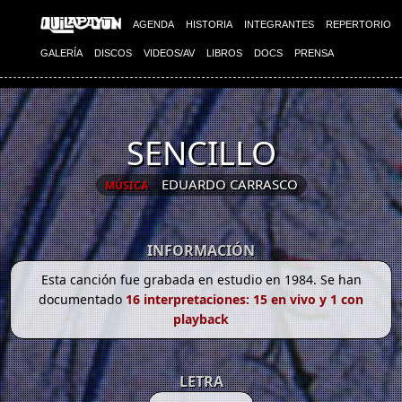
AGENDA
HISTORIA
INTEGRANTES
REPERTORIO
GALERÍA
DISCOS
VIDEOS/AV
LIBROS
DOCS
PRENSA
SENCILLO
EDUARDO CARRASCO
MÚSICA
INFORMACIÓN
Esta canción fue grabada en estudio en 1984. Se han
documentado
16 interpretaciones: 15 en vivo y 1 con
playback
LETRA