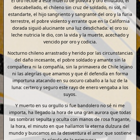
El oro recibe a este muerto de pólvora y oro enlutado, el
descabellado, el chileno sin cruz de soldado, ni sol, ni
estandarte, el hijo sangriento y sangrante del oro y la furia
terrestre, el pobre violento y errante que en la California
dorada siguió alucinante una luz desdichada: el oro su
leche nutricia le dio, con la vida y la muerte, acechado y
vencido por oro y codicia.
Nocturno chileno arrastrado y herido por las circunstancias
del daño incesante, el pobre soldado y amante sin la
compañera ni la compañía, sin la primavera de Chile lejano
ni las alegrías que amamos y que él defendía en forma
importuna atacando en su oscuro caballo a la luz de la
luna: certero y seguro este rayo de enero vengaba a los
suyos.
Y muerto en su orgullo si fue bandolero no sé ni me
importa, ha llegado la hora de una gran aurora que todas
las sombras sepulta y oculta con manos de rosa fragante,
la hora, el minuto en que hallamos la eterna dulzura del
mundo y buscamos en la desventura el amor que sostiene
la cúpula de la primavera.