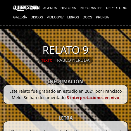
AGENDA
HISTORIA
INTEGRANTES
REPERTORIO
GALERÍA
DISCOS
VIDEOS/AV
LIBROS
DOCS
PRENSA
RELATO 9
PABLO NERUDA
TEXTO
INFORMACIÓN
Este relato fue grabado en estudio en 2021 por Francisco
Melo. Se han documentado
3 interpretaciones en vivo
LETRA