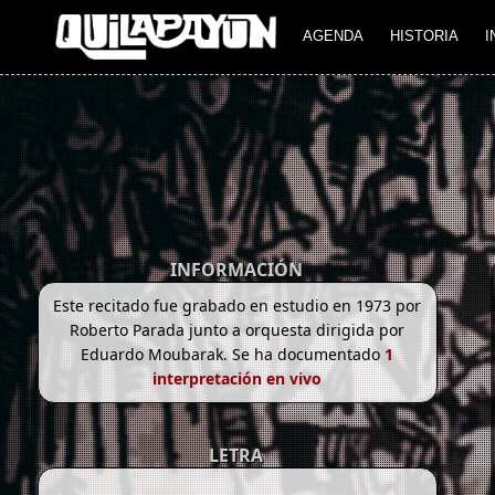
AGENDA
HISTORIA
I
INFORMACIÓN
Este recitado fue grabado en estudio en 1973 por
Roberto Parada junto a orquesta dirigida por
Eduardo Moubarak. Se ha documentado
1
interpretación en vivo
LETRA