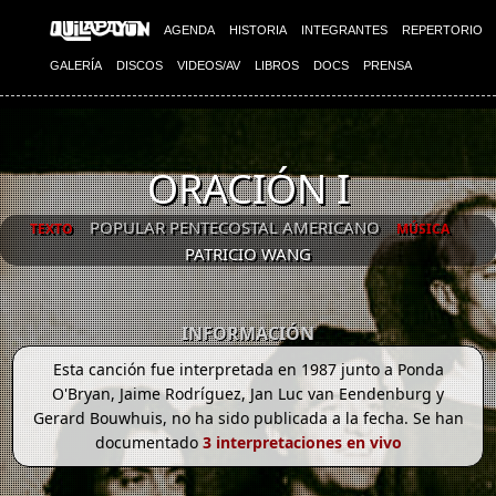
AGENDA
HISTORIA
INTEGRANTES
REPERTORIO
GALERÍA
DISCOS
VIDEOS/AV
LIBROS
DOCS
PRENSA
ORACIÓN I
POPULAR PENTECOSTAL AMERICANO
TEXTO
MÚSICA
PATRICIO WANG
INFORMACIÓN
Esta canción fue interpretada en 1987 junto a Ponda
O'Bryan, Jaime Rodríguez, Jan Luc van Eendenburg y
Gerard Bouwhuis, no ha sido publicada a la fecha. Se han
documentado
3 interpretaciones en vivo