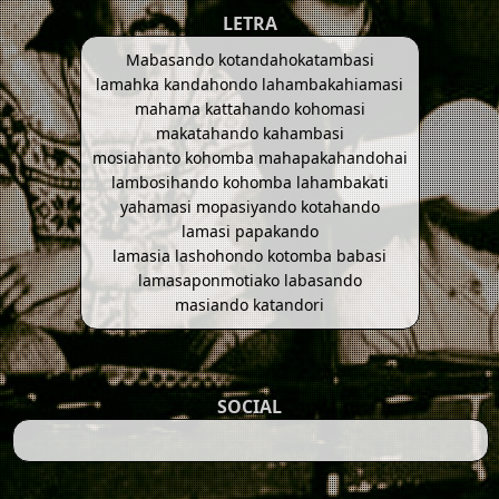
LETRA
Mabasando kotandahokatambasi
lamahka kandahondo lahambakahiamasi
mahama kattahando kohomasi
makatahando kahambasi
mosiahanto kohomba mahapakahandohai
lambosihando kohomba lahambakati
yahamasi mopasiyando kotahando
lamasi papakando
lamasia lashohondo kotomba babasi
lamasaponmotiako labasando
masiando katandori
SOCIAL