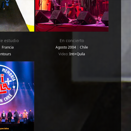
e estudio
En concierto
|
Francia
Agosto 2004
|
Chile
entours
Video:
Inti+Quila