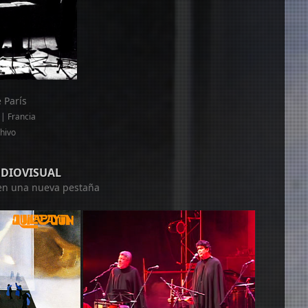
 París
| Francia
chivo
UDIOVISUAL
á en una nueva pestaña