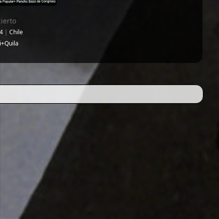
ierto
04
|
Chile
i+Quila