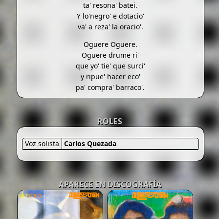
ta' resona' batei.
Y lo'negro' e dotacio'
va' a reza' la oracio'.
Oguere Oguere.
Oguere drume ri'
que yo' tie' que surci'
y ripue' hacer eco'
pa' compra' barraco'.
ROLES
Voz solista
Carlos Quezada
APARECE EN DISCOGRAFÍA