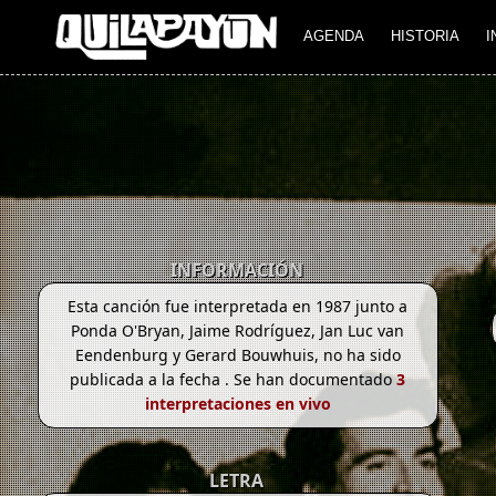
AGENDA
HISTORIA
I
INFORMACIÓN
Esta canción fue interpretada en 1987 junto a
Ponda O'Bryan, Jaime Rodríguez, Jan Luc van
Eendenburg y Gerard Bouwhuis, no ha sido
publicada a la fecha . Se han documentado
3
interpretaciones en vivo
LETRA