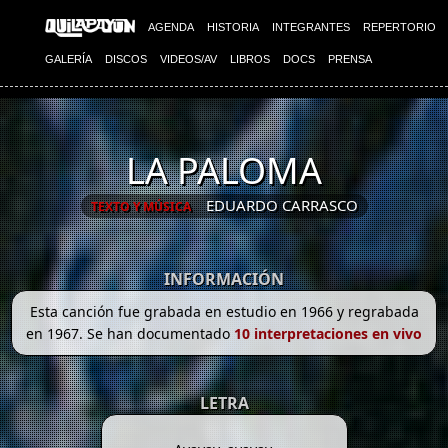
AGENDA
HISTORIA
INTEGRANTES
REPERTORIO
GALERÍA
DISCOS
VIDEOS/AV
LIBROS
DOCS
PRENSA
LA PALOMA
EDUARDO CARRASCO
TEXTO Y MÚSICA
INFORMACIÓN
Esta canción fue grabada en estudio en 1966 y regrabada
en 1967. Se han documentado
10 interpretaciones en vivo
LETRA