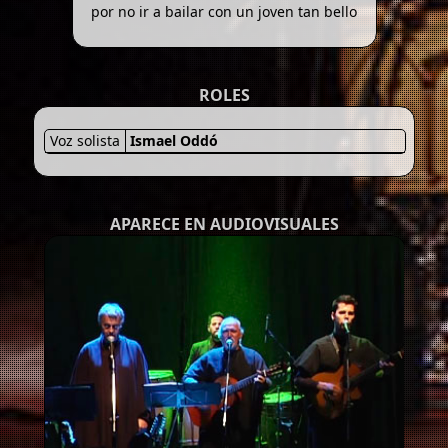
por no ir a bailar con un joven tan bello
ROLES
Voz solista
Ismael Oddó
APARECE EN AUDIOVISUALES