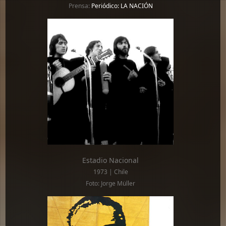
Prensa:
Periódico: LA NACIÓN
Estadio Nacional
1973 | Chile
Foto: Jorge Müller