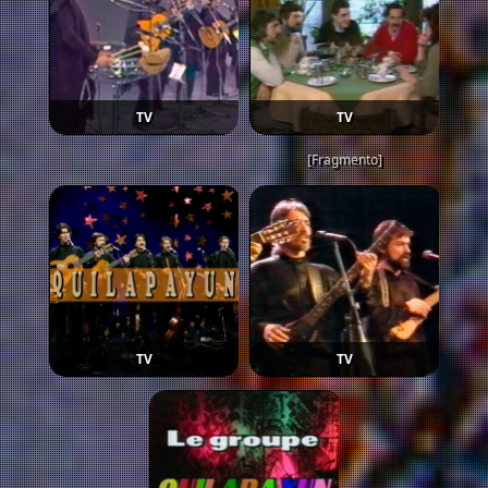
TV
TV
[Fragmento]
TV
TV