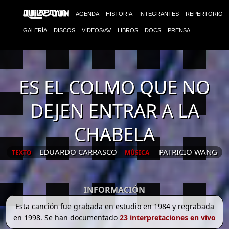
AGENDA
HISTORIA
INTEGRANTES
REPERTORIO
GALERÍA
DISCOS
VIDEOS/AV
LIBROS
DOCS
PRENSA
ES EL COLMO QUE NO
DEJEN ENTRAR A LA
CHABELA
EDUARDO CARRASCO
PATRICIO WANG
TEXTO
MÚSICA
INFORMACIÓN
Esta canción fue grabada en estudio en 1984 y regrabada
en 1998. Se han documentado
23 interpretaciones en vivo