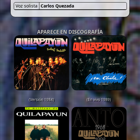
Voz solista
Carlos Quezada
APARECE EN DISCOGRAFÍA
(Versión 1984)
(En vivo 1989)