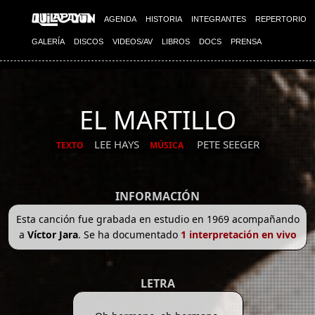
AGENDA
HISTORIA
INTEGRANTES
REPERTORIO
GALERÍA
DISCOS
VIDEOS/AV
LIBROS
DOCS
PRENSA
EL MARTILLO
LEE HAYS
PETE SEEGER
TEXTO
MÚSICA
INFORMACIÓN
Esta canción fue grabada en estudio en 1969 acompañando
a
Víctor Jara
. Se ha documentado
1 interpretación en vivo
LETRA