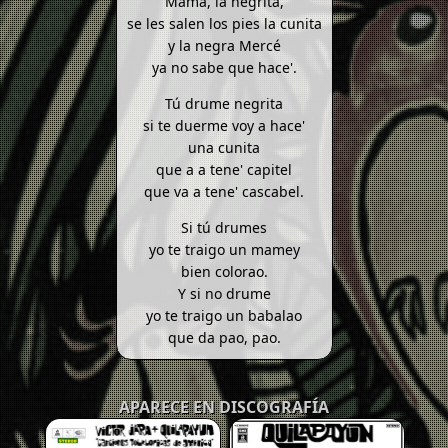
Mamá, la negrita,
se les salen los pies la cunita
y la negra Mercé
ya no sabe que hace'.
Tú drume negrita
si te duerme voy a hace'
una cunita
que a a tene' capitel
que va a tene' cascabel.
Si tú drumes
yo te traigo un mamey
bien colorao.
Y si no drume
yo te traigo un babalao
que da pao, pao.
APARECE EN DISCOGRAFÍA