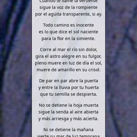
Cuando te llame la vertiente
sigue la voz de la rompiente
por el agüita transparente, si ay.
Todo camino es inocente
es lo que dice el sol naciente
para la flor en la simiente.
Corre al mar el río sin dolor,
gira el astro alegre en su fulgor,
pleno muere en luz de día el sol,
muere de amarillo en su crisol.
De par en par abre la puerta
y entre la lluvia por tu huerta
que tu semilla se despierta.
No se detiene la hoja muerta
sigue la senda al aire abierta
y más arriesga y más acierta.
Ni se detiene la mañana
vierte su mar de luz temprana