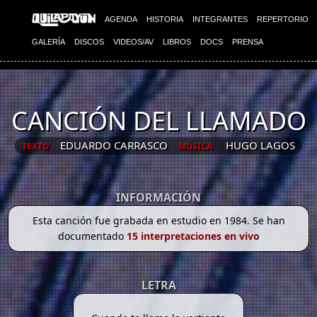
AGENDA
HISTORIA
INTEGRANTES
REPERTORIO
GALERÍA
DISCOS
VIDEOS/AV
LIBROS
DOCS
PRENSA
CANCIÓN DEL LLAMADO
EDUARDO CARRASCO
HUGO LAGOS
TEXTO
MÚSICA
INFORMACIÓN
Esta canción fue grabada en estudio en 1984. Se han
documentado
15 interpretaciones en vivo
LETRA