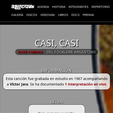
AGENDA
HISTORIA
INTEGRANTES
REPERTORIO
GALERÍA
DISCOS
VIDEOS/AV
LIBROS
DOCS
PRENSA
CASI, CASI
DEL FOLKLORE ARGENTINO
TEXTO Y MÚSICA
INFORMACIÓN
Esta canción fue grabada en estudio en 1967 acompañando
a
Víctor Jara
. Se ha documentado
1 interpretación en vivo
LETRA