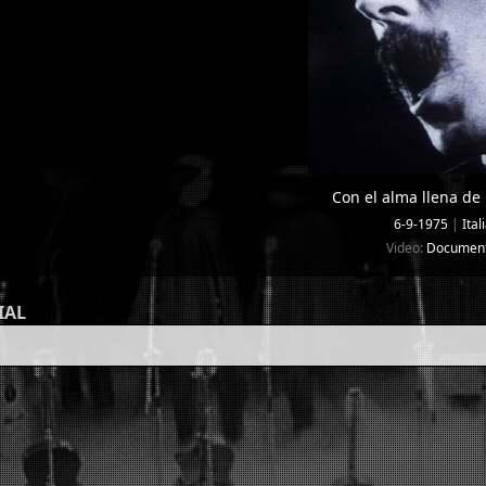
Con el alma llena de
6-9-1975
|
Ital
Video:
Document
IAL