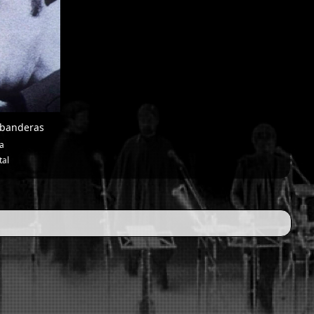
 banderas
ia
al